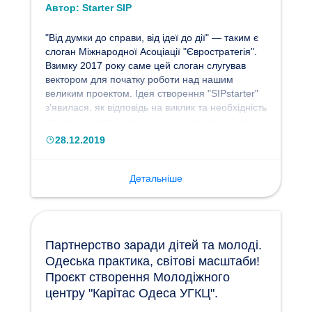
Автор:
Starter SIP
"Від думки до справи, від ідеї до дії" — таким є
слоган Міжнародної Асоціації "Євростратегія".
Взимку 2017 року саме цей слоган слугував
вектором для початку роботи над нашим
великим проектом. Ідея створення "SIPstarter"
з’явилася, як відповідь на виклик та необхідність
втілити у життя великі соціальні програми та
проекти з поліпшення соціальної
28.12.2019
інфраструктури. Один з перших проектів —
створення Одеського обласного центру
реабілітації людей з інвалідністю. Ми почали
Детальніше
шукати нові форми залучення інвестицій, інших
позабюджетних ресурсів. Так виник задум
нового формату соціального інвестування з
метою залучення та об’єднання ресурсів
Партнерство заради дітей та молоді.
міжнародних фондів, донорських організацій,
Одеська практика, світові масштаби!
бізнесу та іноземних фізичних осіб та інвесторів
для реалізації масштабних соціальних проектів
Проєкт створення Молодіжного
в Україні. Кінцева мета була сформована так:
центру "Карітас Одеса УГКЦ".
"SIPstarter: Social Investment Projects —