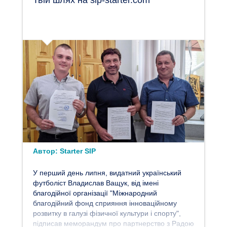
Твій шлях на sip-starter.com
Автор:
Starter SIP
У перший день липня, видатний український
футболіст Владислав Ващук, від імені
благодійної організації "Міжнародний
благодійний фонд сприяння інноваційному
розвитку в галузі фізичної культури і спорту",
підписав меморандум про партнерство з Радою