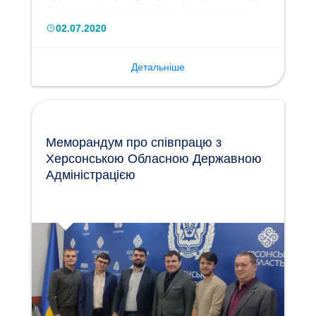
Соціального Інвестування та Міжнародною
Асоціацією "Євростратегія", в особі голів
02.07.2020
організацій - Сергієм Судніком та Леонідом
Ігнатьєвим.
Детальніше
Меморандум про співпрацю з
Херсонською Обласною Державною
Адміністрацією