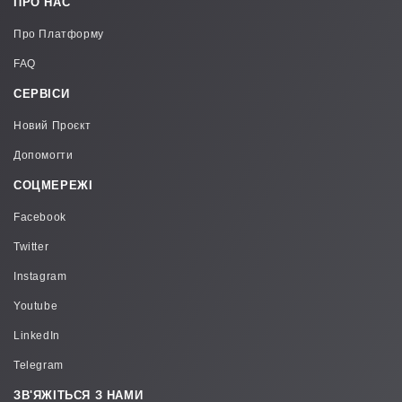
ПРО НАС
соціального підприємництва та соціальної
інфраструктури регіону, підвищенню рівня
Про Платформу
забезпечення прав людини та підвищення
індексу людського розвитку, взаємодії та
FAQ
співпраці представників громадськості, бізнесу
СЕРВІСИ
та влади щодо забезпечення сталого
розвитку. Ця співпраця покликана сприяти
Новий Проєкт
залученню позабюджетних ресурсів достатніх
для реалізації амбітних соціальних проектів.
Допомогти
СОЦМЕРЕЖІ
Facebook
Twitter
Instagram
Youtube
LinkedIn
Telegram
ЗВ'ЯЖІТЬСЯ З НАМИ