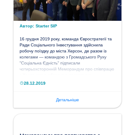
Автор:
Starter SIP
16 грудня 2019 року, команда Євростратегії та
Ради Соціального Інвестування здійснила
робочу поїздку до міста Херсон, де разом із
колегами — командою з Громадського Руху
"Соціальна Єдність" підписали
чотирьохсторонній Меморандум про співпрацю
з Херсонскою обласною державною
адміністрацією, в особі голови Херсонської ОДА
28.12.2019
Юрія Гусєва. Меморандум був підписаний в
рамках розвитку державно-громадянського
партнерства для сприяння реформуванню та
Детальніше
розвитку соціального сектору та сектору
економіки, впровадження та розвитку
інноваційних інструментів та механізмів
соціального інвестування, розвитку соціального
підприємництва та соціальної інфраструктури