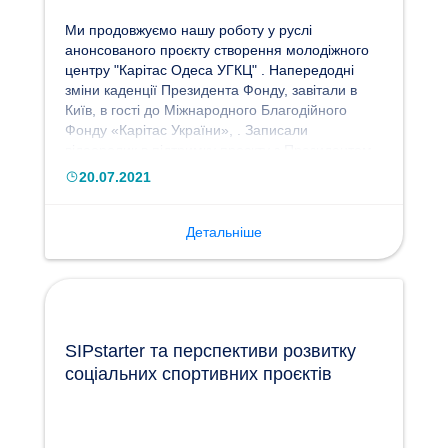
Ми продовжуємо нашу роботу у руслі
анонсованого проєкту створення молодіжного
центру "Карітас Одеса УГКЦ" . Напередодні
зміни каденції Президента Фонду, завітали в
Київ, в гості до Міжнародного Благодійного
Фонду «Карітас України», . Записали
відеоролик в підтримку проєкту з Президентом
Фонду, паном Андрієм Васьковичем.
20.07.2021
Детальніше
SIPstarter та перспективи розвитку
соціальних спортивних проєктів