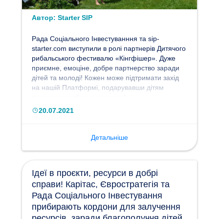
Автор:
Starter SIP
Рада Соціального Інвестуванння та sip-
starter.com виступили в ролі партнерів Дитячого
рибальського фестивалю «Кінгфішер». Дуже
приємне, емоціне, добре партнерство заради
дітей та молоді! Кожен може підтримати захід
на нашій Платформі, подарувавши дітям
прекрасне рибальське свято!
20.07.2021
Детальніше
Ідеї в проєкти, ресурси в добрі
справи! Карітас, Євростратегія та
Рада Соціального Інвестування
прибирають кордони для залучення
ресурсів, заради благополуччя дітей