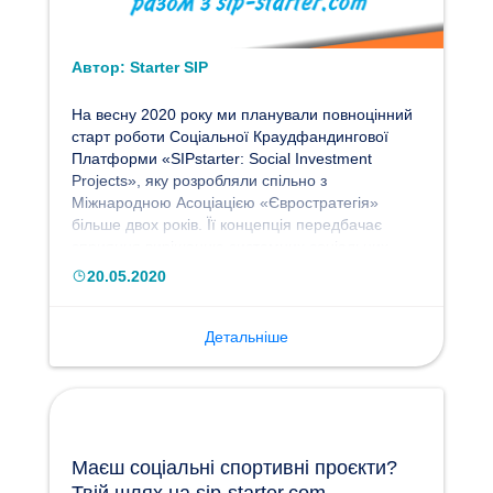
Автор:
Starter SIP
На весну 2020 року ми планували повноцінний
старт роботи Соціальної Краудфандингової
Платформи «SIPstarter: Social Investment
Projects», яку розробляли спільно з
Міжнародною Асоціацією «Євростратегія»
більше двох років. Її концепція передбачає
сприяння вирішенню системних соціальних
проблем в громадах та залученню ресурсів з
20.05.2020
різних джерел на реалізацію соціальних
проєктів та ініціатив.
Детальніше
Маєш соціальні спортивні проєкти?