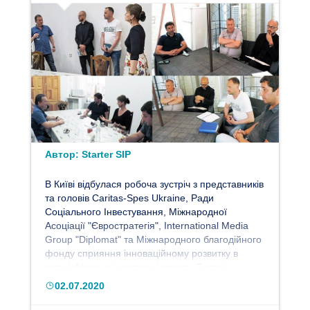
Автор:
Starter SIP
В Київі відбулася робоча зустріч з представників
та головів Caritas-Spes Ukraine, Ради
Соціального Інвестування, Міжнародної
Асоціації "Євростратегія", International Media
Group "Diplomat" та Міжнародного благодійного
фонду сприяння інноваційному розвитку в
галузі фізичної культури і спорту. Зустріч
відбулася в контексті роботи соціального
02.07.2020
краудфандингової ресурсної платформи
"SIPstarter",